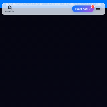
Iran Kozmetik ve Sağlık Fuarlarımızın Kayıtları Yeniden Açıldı!
3
Fuara Katıl