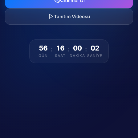
Katılımcı Ol
Tanıtım Videosu
56
16
00
01
:
:
:
GÜN
SAAT
DAKIKA
SANIYE