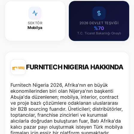
SEKTÖR
2026 DEVLET TEŞVIĞI
Mobilya
%70
T.C. Ticaret Bakanlığı Onaylı
FURNITECH NIGERIA HAKKINDA
Furnitech Nigeria 2026, Afrika'nın en büyük
ekonomilerinden biri olan Nijerya'nın başkenti
Abuja'da düzenlenen; mobilya, interior, contract
ve proje bazlı çözümlere odaklanan uluslararası
bir B2B sourcing fuarıdır. Üreticileri; distribütörler,
toptancılar, franchise zincirleri ve kurumsal
alıcılarla doğrudan buluşturan fuar, Batı Afrika'da
kalıcı pazar payı oluşturmak isteyen Türk mobilya
firmaları için eşsiz bir platform sunmaktadır.