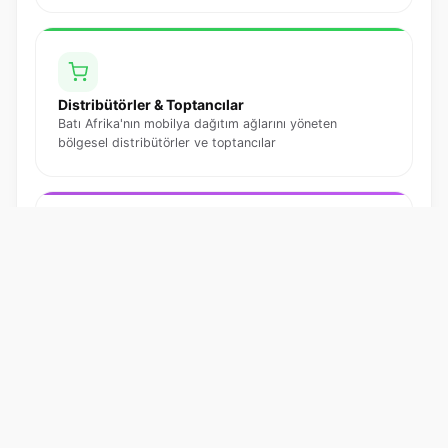
Distribütörler & Toptancılar
Batı Afrika'nın mobilya dağıtım ağlarını yöneten
bölgesel distribütörler ve toptancılar
Kurumsal & Proje Alıcıları
Otel, ofis, hastane ve kamu projelerinde toplu mobilya
satın alan kurumsal alıcılar
Franchise Zincirleri & Perakendeciler