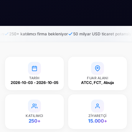
ılımcı firma bekleniyor
50 milyar USD ticaret potansiyeli
AfCFTA i
TARIH
FUAR ALANI
2026-10-03 - 2026-10-05
ATCC, FCT, Abuja
KATILIMCI
ZIYARETÇI
250+
15.000+