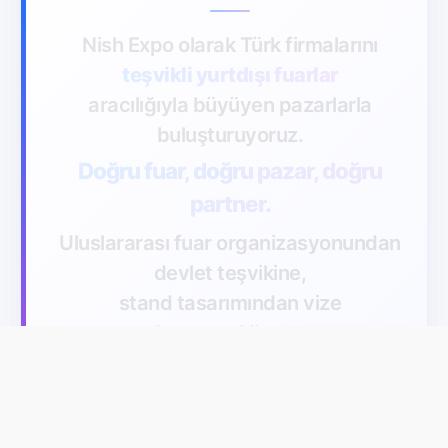
Nish Expo olarak Türk firmalarını
teşvikli yurtdışı fuarlar
aracılığıyla büyüyen pazarlarla
buluşturuyoruz.
Doğru fuar, doğru pazar, doğru
partner.
Uluslararası fuar organizasyonundan
devlet teşvikine,
stand tasarımından vize
danışmanlığına —
ihracatınızı birlikte büyütüyoruz.