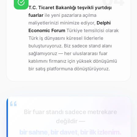
T.C. Ticaret Bakanlığı teşvikli yurtdışı
fuarlar
ile yeni pazarlara açılma
maliyetlerinizi minimize ediyor,
Delphi
Economic Forum
Türkiye temsilcisi olarak
Türk iş dünyasını küresel liderlerle
buluşturuyoruz. Biz sadece stand alanı
sağlamıyoruz — her uluslararası fuar
katılımını firmanız için yüksek dönüşümlü
bir satış platformuna dönüştürüyoruz.
Bir fuar standı sadece metrekare
değildir —
bir sahne, bir davet, bir ilk izlenim.