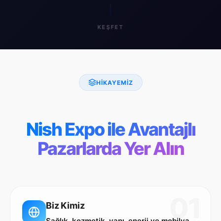
KEŞFET
HIKAYEMIZ
Nish Expo ile Avantajlı
Pazarlarda Yer Alın
01
Biz Kimiz
Sağlık, kozmetik, yapı, enerji ve mobilya