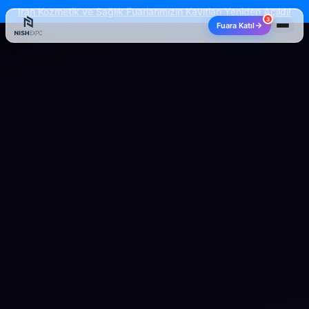
Iran Kozmetik ve Sağlık Fuarlarımızın Kayıtları Yeniden Açıldı!
3
Fuara Katıl