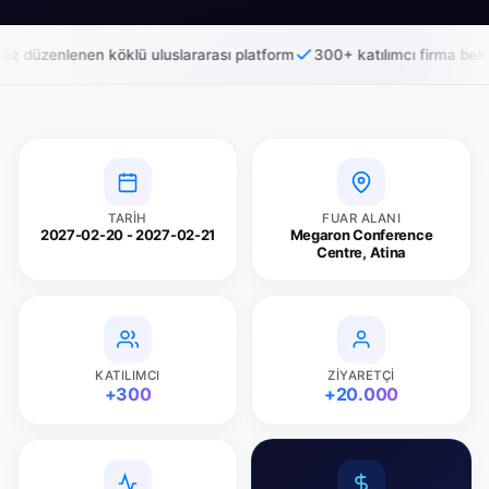
enen köklü uluslararası platform
300+ katılımcı firma bekleniyor
2
TARIH
FUAR ALANI
2027-02-20 - 2027-02-21
Megaron Conference
Centre, Atina
KATILIMCI
ZIYARETÇI
+300
+20.000