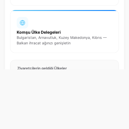
Komşu Ülke Delegeleri
Bulgaristan, Arnavutluk, Kuzey Makedonya, Kıbrıs —
Balkan ihracat ağınızı genişletin
Ziyaretçilerin geldiği Ülkeler
Yunanistan (ağırlıklı)
Bulgaristan
Kıbrıs
Arnavutluk
Kuzey Makedonya
Türkiye
İtalya
Almanya
Fransa
İsrail