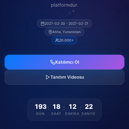
platformdur.
2027-02-20 - 2027-02-21
Atina, Yunanistan
20.000+
Katılımcı Ol
Tanıtım Videosu
193
18
12
21
:
:
:
GÜN
SAAT
DAKIKA
SANIYE