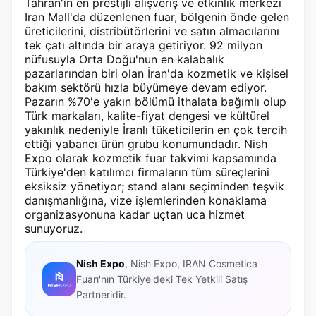
Tahran'ın en prestijli alışveriş ve etkinlik merkezi
Iran Mall'da düzenlenen fuar, bölgenin önde gelen
üreticilerini, distribütörlerini ve satın almacılarını
tek çatı altında bir araya getiriyor. 92 milyon
nüfusuyla Orta Doğu'nun en kalabalık
pazarlarından biri olan İran'da kozmetik ve kişisel
bakım sektörü hızla büyümeye devam ediyor.
Pazarın %70'e yakın bölümü ithalata bağımlı olup
Türk markaları, kalite-fiyat dengesi ve kültürel
yakınlık nedeniyle İranlı tüketicilerin en çok tercih
ettiği yabancı ürün grubu konumundadır. Nish
Expo olarak kozmetik fuar takvimi kapsamında
Türkiye'den katılımcı firmaların tüm süreçlerini
eksiksiz yönetiyor; stand alanı seçiminden teşvik
danışmanlığına, vize işlemlerinden konaklama
organizasyonuna kadar uçtan uca hizmet
sunuyoruz.
Nish Expo
, Nish Expo, IRAN Cosmetica
Fuarı'nın Türkiye'deki Tek Yetkili Satış
Partneridir.