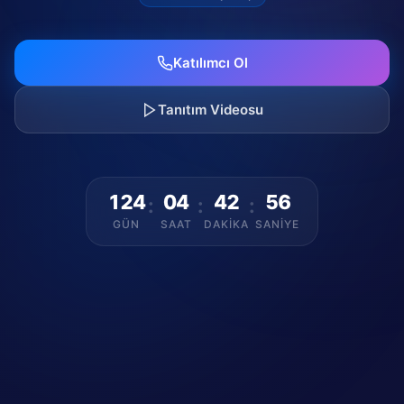
Katılımcı Ol
Tanıtım Videosu
124
04
42
55
:
:
:
GÜN
SAAT
DAKIKA
SANIYE