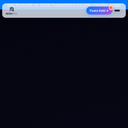
Iran Kozmetik ve Sağlık Fuarlarımızın Kayıtları Yeniden Açıldı!
3
Fuara Katıl