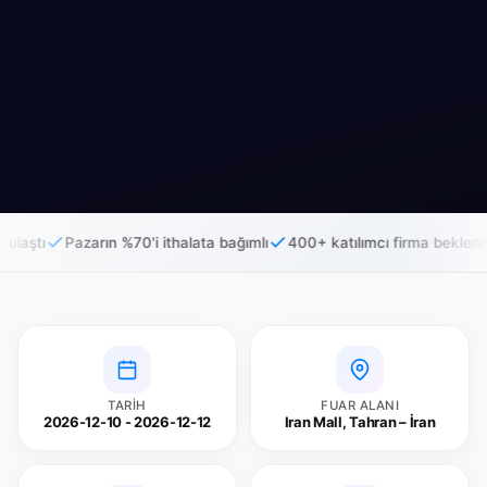
arın %70'i ithalata bağımlı
400+ katılımcı firma bekleniyor
20.000+
TARIH
FUAR ALANI
2026-12-10 - 2026-12-12
Iran Mall, Tahran – İran