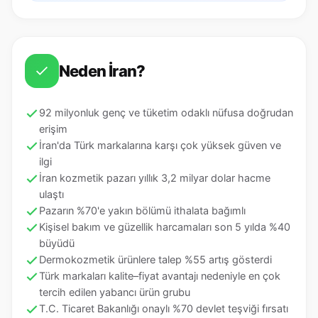
Neden İran?
92 milyonluk genç ve tüketim odaklı nüfusa doğrudan
erişim
İran'da Türk markalarına karşı çok yüksek güven ve
ilgi
İran kozmetik pazarı yıllık 3,2 milyar dolar hacme
ulaştı
Pazarın %70'e yakın bölümü ithalata bağımlı
Kişisel bakım ve güzellik harcamaları son 5 yılda %40
büyüdü
Dermokozmetik ürünlere talep %55 artış gösterdi
Türk markaları kalite–fiyat avantajı nedeniyle en çok
tercih edilen yabancı ürün grubu
T.C. Ticaret Bakanlığı onaylı %70 devlet teşviği fırsatı