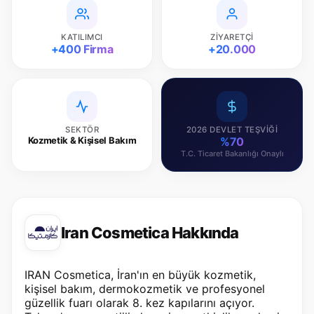
KATILIMCI
ZIYARETÇI
+400 Firma
+20.000
SEKTÖR
2026 DEVLET TEŞVIĞI
Kozmetik & Kişisel Bakım
%70
T.C. Ticaret Bakanlığı Onaylı
Iran Cosmetica Hakkında
IRAN Cosmetica, İran'ın en büyük kozmetik,
kişisel bakım, dermokozmetik ve profesyonel
güzellik fuarı olarak 8. kez kapılarını açıyor.